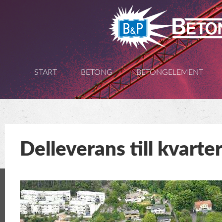
Gå
vidare
till
START
BETONG
BETONGELEMENT
innehåll
Delleverans till kvarte