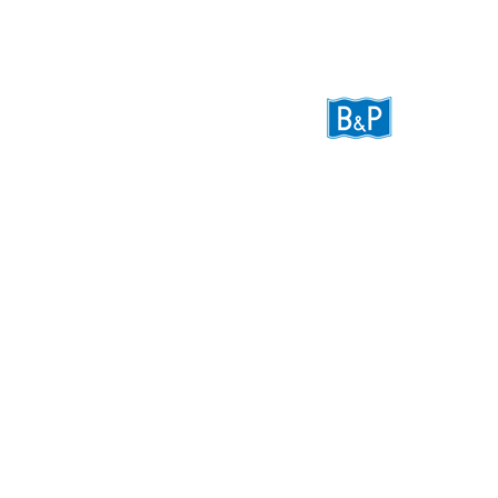
Betong & Prefab
Betongstation
Östra Björrödsvägen 1
0767-979 981
438 39 Landvetter
betongstation
Betongelemen
0706-000 174
marcus.malmst