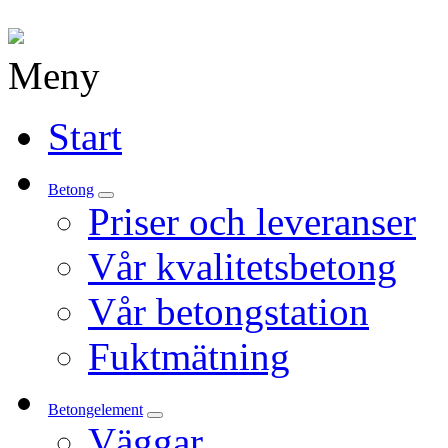
Meny
Gå
Start
vidare
till
innehåll
Betong
Priser och leveranser
Vår kvalitetsbetong
Vår betongstation
Fuktmätning
Betongelement
Väggar