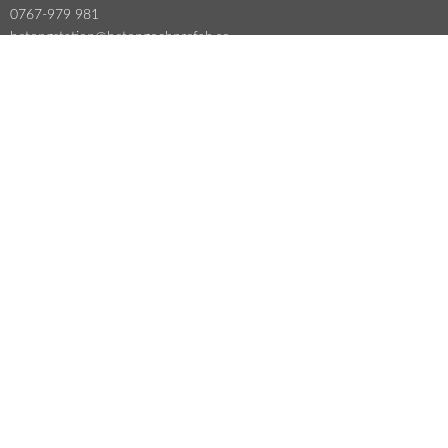
0767-979 981
betongstation@betongochprefab.se
Betongelement
0706-000 174
marcus.malmsten@bop-ab.se