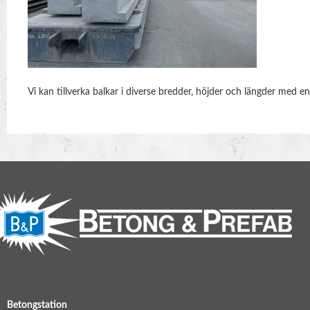
Vi kan tillverka balkar i diverse bredder, höjder och längder med e
Betongstation