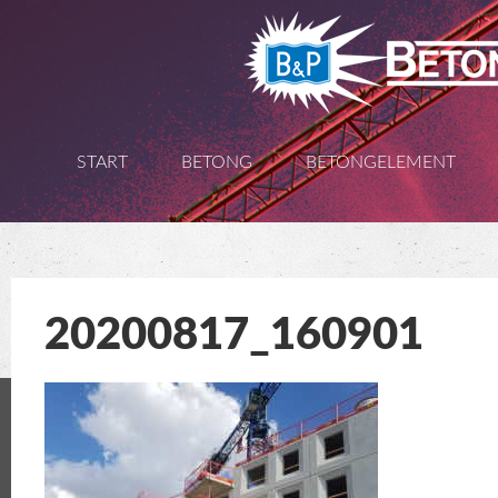
Gå
vidare
till
START
BETONG
BETONGELEMENT
innehåll
20200817_160901