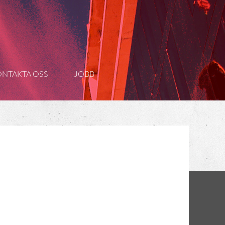
ONTAKTA OSS
JOBB