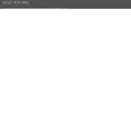
0767-979 981
betongstation@betongochprefab.se
Betongelement
0706-000 174
marcus.malmsten@bop-ab.se