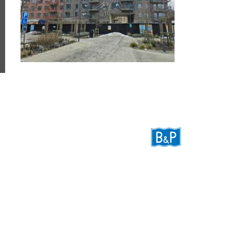
Betong & Prefab
Betongstation
Östra Björrödsvägen 1
0767-979 981
438 39 Landvetter
betongstation