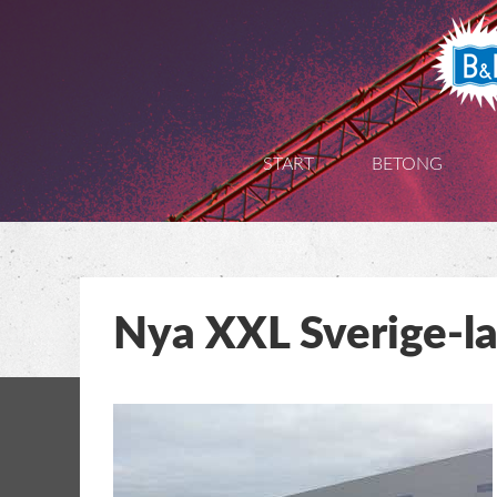
Gå
vidare
till
START
BETONG
innehåll
Nya XXL Sverige-la