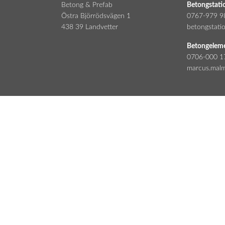
Betong & Prefab
Betongstati
Östra Björrödsvägen 1
0767-979 9
438 39 Landvetter
betongstati
Betongelem
0706-000 1
marcus.mal