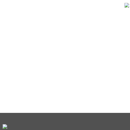
Gå
vidare
till
START
BETONG
BETONGELEMENT
innehåll