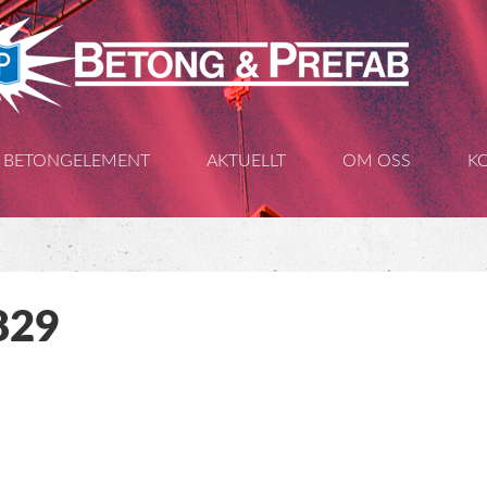
BETONGELEMENT
AKTUELLT
OM OSS
K
829