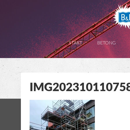
Gå
vidare
till
START
BETONG
innehåll
IMG20231011075