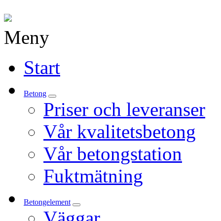
Meny
Gå
Start
vidare
till
innehåll
Betong
Priser och leveranser
Vår kvalitetsbetong
Vår betongstation
Fuktmätning
Betongelement
Väggar